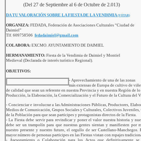
(Del 27 de Septiembre al 6 de Octubre de 2.013)
DA TU VALORACIÓN SOBRE LA FIESTA DE LA VENDIMIA
(VOTAR)
ORGANIZA:
FEDADA, Federación de Asociaciones Culturales “Ciudad de
Daimiel”
Tlf. 609758506
fedadaimiel@gmail.com
COLABORA:
EXCMO. AYUNTAMIENTO DE DAIMIEL
HERMANAMIENTO:
Fiesta de la Vendimia de Daimiel y Montiel
Medieval (Declarada de interés turístico Regional).
OBJETIVOS:
-
Aprovechamiento de una de las zonas
más extensas de Europa de cultivo de viñe
de calidad que sean un referente en nuestra Provincia y en nuestra Región de lo
Producción, la Elaboración, la Comercialización y el Futuro de la Cultura del V
-
Concienciar e involucrar a las Administraciones Públicas, Productores, Elabo
Medios de Comunicación, Grupos Sociales y Culturales, Colectivos Juveniles, 
de la Población para que sean participes y protagonistas directos de la Fiesta.
13
-
La Fiesta debe servir para revindicar y poner el valor nuestra historia y nue
debe ser un trampolín para que nuestras gentes sientan y manifiesten por 
nuestro presente y nuestro futuro, el orgullo de ser Castellano-Manchegos. P
mayor número de personas participes en las Fiestas vistan con ropajes tradiciona
-
Asesoramiento o Colaboración para los Actos que definitivamente se 