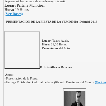
Se premiará los racimos de uva de mayor tamaño.
Lugar:
Parterre Municipal
Hora:
19 Horas.
(Ver Bases)
-
PRESENTACIÓN DE LA FIESTA DE LA VEMDIMIA -Daimiel 2013
Lugar:
Teatro Ayala.
Hora:
21,00 Horas.
Presentador
del Acto:
D. Luis Alberto Roncero
Actos:
- Presentación de la Fiesta.
- Entrega V Galardón Cultural Fedada. (Ricardo Fernández del Moral).
(Ver Cu