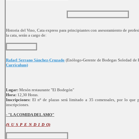
Historia del Vino, Cata express para principiantes con asesoramiento de profes
la cata, serán a cargo de:
Rafael Serrano Sánchez-Cruzado
(Enólogo-Gerente de Bodegas Soledad de 
Curriculum)
Lugar:
Mesón restaurante "El Bodegón"
Hora:
12,30 Horas.
Inscripciones:
El nº de plazas será limitado a 35 comensales, por lo que p
inscripciones.
- "LA COMIDA DEL AMO"
(S U S P E N D I D O)