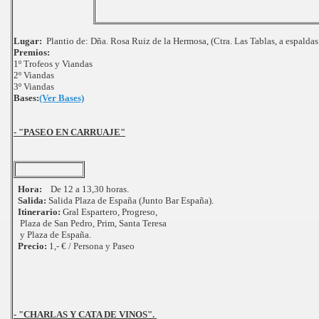
Lugar:
Plantio de: Dña. Rosa Ruiz de la Hermosa, (Ctra. Las Tablas, a espaldas
Premios:
1º Trofeos y Viandas
2º Viandas
3º Viandas
Bases:
(Ver Bases)
- "PASEO EN CARRUAJE"
Hora:
De 12 a 13,30 horas.
Salida:
Salida Plaza de España (Junto Bar España).
Itinerario:
Gral Espartero, Progreso,
Plaza de San Pedro, Prim, Santa Teresa
y Plaza de España.
Precio:
1,- € / Persona y Paseo
- "CHARLAS Y CATA DE VINOS".