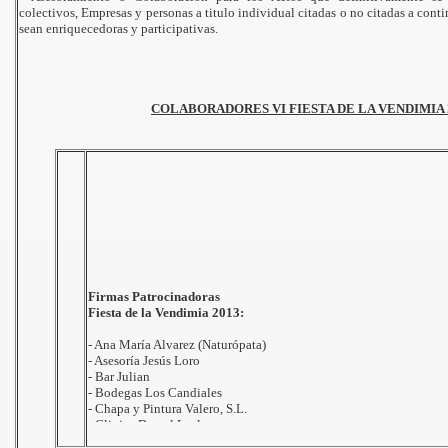
c
olectivos, Empresas y personas a titulo individual citadas o no citadas a conti
sean enriquecedoras y participativas.
COLABORADORES VI FIESTA DE LA VENDIMIA 
Firmas Patrocinadoras
Fiesta de la Vendimia 2013:
- Ana María Alvarez (Naturópata)
- Asesoría Jesús Loro
- Bar Julian
- Bodegas Los Candiales
- Chapa y Pintura Valero, S.L.
- Clinica Dental Leal
- Com.Sum.Electricos AMS
- Complejos Hosteleros "Las Brujas"