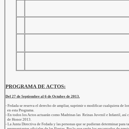
- Distribuciones Manchegas Galiana
- Enosentidos, Taberna Gastronómica
- Framarco, S.L.
- Frankfurt "La Llesca"
- Granja Avícola José Moreno
- Imprenta Vic
- Materias Construc. Futorr, SLU
- MDS Sum. Industriales
- Metálicas Ferroal
- Metálicas Loaisa
- Motos Daimiel
- Panadería-Bollería Astilleros
- Viveros Tamarix
Gracias a todos por vuestra Ayuda
.
PROGRAMA DE ACTOS:
Del 27 de Septiembre al 6 de Octubre de 2013.
-
Fedada se reserva el derecho de ampliar, suprimir o modificar cualquiera de lo
en esta Programa.
-
En todos los Actos actuarán como Madrinas las Reinas Juvenil e Infantil, así
de Honor 2013.
-
La Junta Directiva de Fedada y las personas que se pudieran determinar para tal
representantes oficiales de las Fiestas. Por lo que serán los encargados de presid