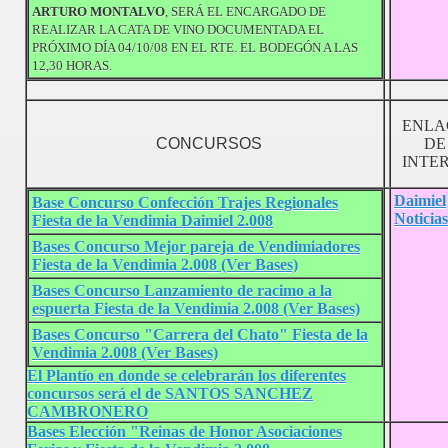
ARTURO MONTALVO
, SERÁ EL ENCARGADO DE
REALIZAR LA CATA DE VINO DOCUMENTADA EL
PRÓXIMO DÍA 04/10/08 EN EL RTE. EL BODEGÓN A LAS
12,30 HORAS.
ENLA
CONCURSOS
DE
INTE
Daimiel
Base Concurso Confección Trajes Regionales
Noticias
Fiesta de la Vendimia Daimiel 2.008
Bases Concurso Mejor pareja de Vendimiadores
Fiesta de la Vendimia 2.008 (Ver Bases)
Bases Concurso Lanzamiento de racimo a la
espuerta Fiesta de la Vendimia 2.008 (Ver Bases)
Bases Concurso "Carrera del Chato" Fiesta de la
Vendimia 2.008 (Ver Bases)
El Plantío en donde se celebrarán los diferentes
concursos será el de SANTOS SANCHEZ
CAMBRONERO
Bases Elección "Reinas de Honor Asociaciones