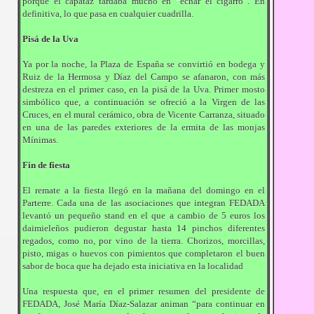
porque el capataz tardaba mucho en “echar el cigarro”. En
definitiva, lo que pasa en cualquier cuadrilla.
Pisá de la Uva
Ya por la noche, la Plaza de España se convirtió en bodega y
Ruiz de la Hermosa y Díaz del Campo se afanaron, con más
destreza en el primer caso, en la pisá de la Uva. Primer mosto
simbólico que, a continuación se ofreció a la Virgen de las
Cruces, en el mural cerámico, obra de Vicente Carranza, situado
en una de las paredes exteriores de la ermita de las monjas
Mínimas.
Fin de fiesta
El remate a la fiesta llegó en la mañana del domingo en el
Parterre. Cada una de las asociaciones que integran FEDADA
levantó un pequeño stand en el que a cambio de 5 euros los
daimieleños pudieron degustar hasta 14 pinchos diferentes
regados, como no, por vino de la tierra. Chorizos, morcillas,
pisto, migas o huevos con pimientos que completaron el buen
sabor de boca que ha dejado esta iniciativa en la localidad
Una respuesta que, en el primer resumen del presidente de
FEDADA, José María Díaz-Salazar animan “para continuar en