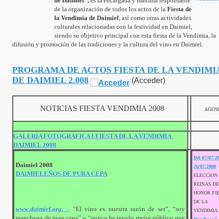
de Daimiel",
es la encargada y máxima responsable
de la organización de todos los actos de la
Fiesta de
la Vendimia de Daimiel
, así como otras actividades
culturales relacionadas con la festividad en Daimiel,
siendo su objetivo principal con esta fiesta de la Vendimia, la
difusión y promoción de las tradiciones y la cultura del vino en Daimiel.
PROGRAMA DE ACTOS FIESTA DE LA VENDIM
DE DAIMIEL 2.008
(Acceder)
NOTICIAS FIESTA VENDIMIA 2008
AGEN
GALERÍA FOTOGRÁFICA I FIESTA DE LA VENDIMIA
DAIMIEL 2008
Del 07/07/2
Daimiel 2008
26/07/2008
DAIMIELEÑOS DE PURA CEPA
ELECCION
REINAS DE
HONOR FI
DE LA
www.daimiel.org
. –
“El vino es nuestra razón de ser”, “soy
VENDIMIA 
manchega de pura cepa” o “nunca he tenido mejor público que