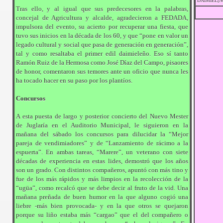
DAIMIEL[No
Tras ello, y al igual que sus predecesores en la palabras,
concejal de Agricultura y alcalde, agradecieron a FEDADA,
impulsora del evento, su acierto por recuperar una fiesta, que
tuvo sus inicios en la década de los 60, y que “pone en valor un
legado cultural y social que pasa de generación en generación”,
tal y como resaltaba el primer edil daimieleño. Eso sí tanto
Ramón Ruiz de la Hermosa como José Díaz del Campo, pisaores
de honor, comentaron sus temores ante un oficio que nunca les
ha tocado hacer en su paso por los plantíos.
Concursos
A esta puesta de largo y posterior concierto del Nuevo Mester
de Juglaría en el Auditorio Municipal, le siguieron en la
mañana del sábado los concursos para dilucidar la “Mejor
pareja de vendimiadores” y de “Lanzamiento de rácimo a la
espuerta”. En ambas tareas, “Marere”, un veterano con siete
décadas de experiencia en estas lides, demostró que los años
son un grado. Con distintos compañeros, apuntó con más tino y
fue de los más rápidos y más limpios en la recolección de la
“ugüa”, como recalcó que se debe decir al fruto de la vid. Una
mañana preñada de buen humor en la que alguno cogió una
liebre -más bien provocada- y en la que otros se quejaron
porque su liño estaba más “cargao” que el del compañero o