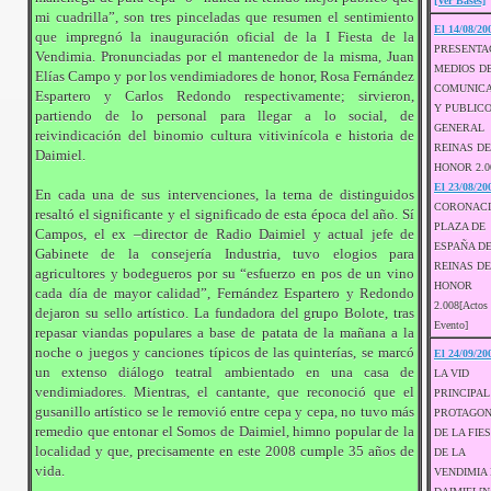
[Ver Bases]
mi cuadrilla”, son tres pinceladas que resumen el sentimiento
El 14/08/20
que impregnó la inauguración oficial de la I Fiesta de la
PRESENTA
Vendimia. Pronunciadas por el mantenedor de la misma, Juan
MEDIOS D
Elías Campo y por los vendimiadores de honor, Rosa Fernández
COMUNICA
Espartero y Carlos Redondo respectivamente; sirvieron,
Y PUBLICO
partiendo de lo personal para llegar a lo social, de
GENERAL
reivindicación del binomio cultura vitivinícola e historia de
REINAS DE
Daimiel.
HONOR 2.0
El 23/08/20
En cada una de sus intervenciones, la terna de distinguidos
CORONAC
resaltó el significante y el significado de esta época del año. Sí
PLAZA DE
Campos, el ex –director de Radio Daimiel y actual jefe de
ESPAÑA DE
Gabinete de la consejería Industria, tuvo elogios para
REINAS DE
agricultores y bodegueros por su “esfuerzo en pos de un vino
HONOR
cada día de mayor calidad”, Fernández Espartero y Redondo
2.008[Actos 
dejaron su sello artístico. La fundadora del grupo Bolote, tras
Evento]
repasar viandas populares a base de patata de la mañana a la
noche o juegos y canciones típicos de las quinterías, se marcó
El 24/09/20
un extenso diálogo teatral ambientado en una casa de
LA VID
vendimiadores. Mientras, el cantante, que reconoció que el
PRINCIPAL
gusanillo artístico se le removió entre cepa y cepa, no tuvo más
PROTAGON
remedio que entonar el Somos de Daimiel, himno popular de la
DE LA FIE
localidad y que, precisamente en este 2008 cumple 35 años de
DE LA
vida.
VENDIMIA