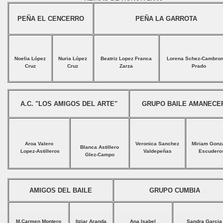
PEÑA EL CENCERRO
PEÑA LA GARROTA
Noelia López
Nuria López
Beatriz Lopez Franca
Lorena Schez-Cambron
Cruz
Cruz
Zarza
Prado
A.C. "LOS AMIGOS DEL ARTE"
GRUPO BAILE AMANECE
Aroa Valero
Veronica Sanchez
Miriam Gonz
Blanca Astillero
Lopez-Astilleros
Valdepeñas
Escudero
Glez-Campo
AMIGOS DEL BAILE
GRUPO CUMBIA
M.Carmen Montero
Itziar Aranda
Ana Isabel
Sandra Garcia