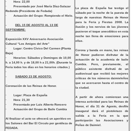
· Hora: 22,00
· Presentado por José María Díaz-Salazar
La plaza de España fue testigo el
Redondo (Presidente de Fedada)
sábado por la noche de la puesta de
· Actuación del Grupo: Rompiendo el Hielo.
largo de nuestras Reinas de Honor
para la Feria y Fiestas 2008. La
-
DEL 15 DE AGOSTO AL 13 DE
ilusión y los nervios de las jóvenes
SEPTIEMBRE:
pusieron el toque anecdótico en esta
noche tan llena de emociones para
Exposición XXV Aniversario
Asociación
ellas.
Cultural “Los Amigos del Arte”
· Lugar: Centro Cívico Del Carmen (Planta
Corona y banda en mano, las reinas
Baja)
de Honor pudieron disfrutar de la
· Horarios: Sábados y Domingos de 10,00
actuación de la academia de baile
h. a 14,00 h. y de 18,00 h a 21,00h. (Durante la
Cumbia. Pero, previamente, el
Feria todos los días en los horarios citados.)
público asistente disfrutó de un
·
audiovisual que recibió las mejores
-
SABADO 23 DE AGOSTO:
críticas de los números daimieleños
que se acercaron hasta el centro de
Coronación de las Reinas de Honor.
la ciudad.
· Lugar: Plaza de España
A partir de ahora comienzan una
· Hora: 21,30
intensa actividad para las Reinas de
· Presentado por Luis Alberto Roncero
Honor, el día 31 de Agosto, desfile
· Actuación del
Grupo de Baile Cumbia
inaugural dará el pistoletazo de
salida a la Feria en la que
Al finalizar el acto se ofrecerá un aperitivo en
participarán las Asociaciones y
los Salones del Bar El Circulo por gentileza de
Peñas de Daimiel.
FEDADA
.