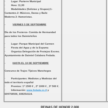
· Lugar: Parterre Municipal
· Hora: 11,00
· Modalidades (Solistas y Grupos):1-
Cantantes.2- Músicos, Danza y Baile
Moderno.3- Humoristas.
-
VIERNES 5 DE SEPTIEMBRE
Día de los Festeros- Comida de Hermandad
para todos los Daimieleños
· Lugar: Parque Municipal del Carmen
· Fiesta del Agua y de la Espuma
· Organiza
Delegación de Festejos Excmo.
Ayuntamiento de Daimiel
Colabora
Fedada.
-
HASTA EL 10 DE SEPTIEMBRE
Concurso de Trajes Típicos Manchegos
· Participantes: Modistos y Modistas del
todo el territorio español
· Premios: 1º 1500 € , 2º 1000 € , 3º 500 €.
· Información:
www.fedada.es.tl
y
609758506, 608254124.
REINAS DE HONOR 2.008