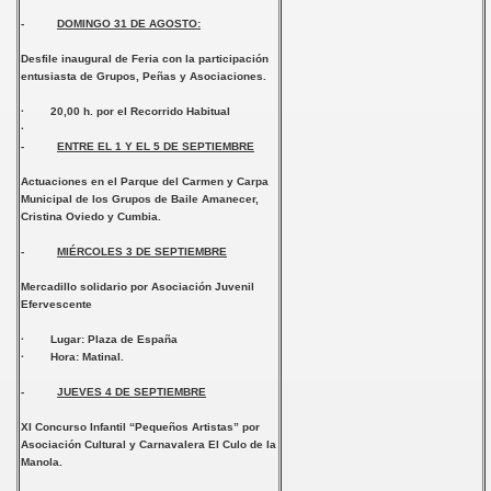
-
DOMINGO 31 DE AGOSTO:
Desfile inaugural de Feria con la participación
entusiasta de Grupos, Peñas y Asociaciones.
· 20,00 h. por el Recorrido Habitual
·
-
ENTRE EL 1 Y EL 5 DE SEPTIEMBRE
Actuaciones en el Parque del Carmen y Carpa
Municipal de los Grupos de Baile
Amanecer,
Cristina Oviedo y Cumbia.
-
MIÉRCOLES 3 DE SEPTIEMBRE
Mercadillo solidario por
Asociación Juvenil
Efervescente
· Lugar: Plaza de España
· Hora: Matinal.
-
JUEVES 4 DE SEPTIEMBRE
XI Concurso Infantil “Pequeños Artistas” por
Asociación Cultural y Carnavalera El Culo de la
Manola.