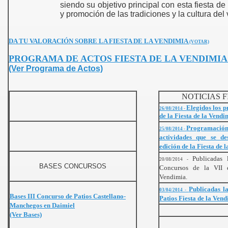
siendo su objetivo principal con esta fiesta de 
y promoción de las tradiciones y la cultura del
DA TU VALORACIÓN SOBRE LA FIESTA DE LA VENDIMIA
(VOTAR)
PROGRAMA DE ACTOS FIESTA DE LA VENDIMIA 
(Ver Programa de Actos)
NOTICIAS F
Elegidos los p
26/08/2014 -
de la Fiesta de la Vendi
Programación d
25/08/2014 -
actividades que se de
edición de la Fiesta de 
Publicadas 
20/08/2014 -
BASES CONCURSOS
Concursos de la VII 
Vendimia.
Publicadas l
03/04/2014 -
Bases III Concurso de Patios Castellano-
Patios Fiesta de la Vend
Manchegos en Daimiel
(Ver Bases)