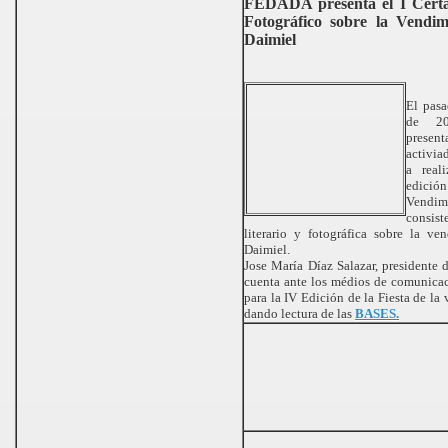
FEDADA presenta el I Certa
Fotográfico sobre la Vendim
Daimiel
El pas
de 20
presen
activia
a real
edición
Vend
consist
literario y fotográfica sobre la v
Daimiel.
Jose María Díaz Salazar, presidente 
cuenta ante los médios de comunica
para la IV Edición de la Fiesta de la
dando lectura de las
BASES.