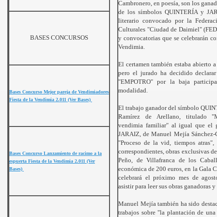
Cambronero, en poesía, son los ganad
s 2011
de los símbolos QUINTERÍA y JAR
literario convocado por la Federac
11
Culturales "Ciudad de Daimiel" (FED
BASES CONCURSOS
y convocatorias que se celebrarán con
Vendimia.
El certamen también estaba abierto a 
pero el jurado ha decidido declarar
"EMPOTRO" por la baja participa
modalidad.
Bases Concurso Mejor pareja de Vendimiadores
Fiesta de la Vendimia 2.011 (Ver Bases)
El trabajo ganador del símbolo QUI
Ramírez de Arellano, titulado 
vendimia familiar" al igual que el
JARAIZ, de Manuel Mejía Sánchez-C
"Proceso de la vid, tiempos atras", 
correspondientes, obras exclusivas de
Bases Concurso Lanzamiento de racimo a la
Peño, de Villafranca de los Caball
espuerta Fiesta de la Vendimia 2.011 (Ver
económica de 200 euros, en la Gala
Bases)
celebrará el próximo mes de agost
asistir para leer sus obras ganadoras y
Manuel Mejía también ha sido destac
trabajos sobre "la plantación de una