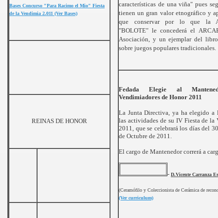
características de una viña" pues se
Bases Concurso "Para Racimo el Mio" Fiesta
tienen un gran valor etnográfico y a
de la Vendimia 2.011 (Ver Bases)
que conservar por lo que la As
"BOLOTE" le concederá el ARCAB
Asociación, y un ejemplar del libro
sobre juegos populares tradicionales.
Fedada Elegie al Mantened
Vendimiadores de Honor 2011
La Junta Directiva, ya ha elegido a 
las actividades de su IV Fiesta de l
REINAS DE HONOR
2011, que se celebrará los días del 3
de Octubre de 2011.
El cargo de Mantenedor correrá a car
-
D.Vicente Carranza E
(Ceramófilo y Coleccionista de Cerámica de recono
(Ver curriculum)