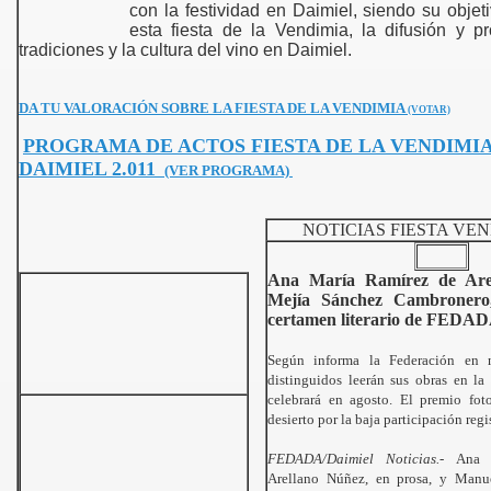
con la festividad en Daimiel, siendo su objet
esta fiesta de la Vendimia, la difusión y p
tradiciones y la cultura del vino en Daimiel.
DA TU VALORACIÓN SOBRE LA FIESTA DE LA VENDIMIA
(VOTAR)
PROGRAMA DE ACTOS FIESTA DE LA VENDIMI
DAIMIEL 2.011
(VER PROGRAMA)
NOTICIAS FIESTA VEN
Ana María Ramírez de Are
Mejía Sánchez Cambronero,
certamen literario de FEDA
Según informa la Federación en n
distinguidos leerán sus obras en la 
celebrará en agosto. El premio fot
desierto por la baja participación regi
FEDADA/Daimiel Noticias.-
Ana 
Arellano Núñez, en prosa, y Manu