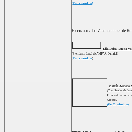
(Ver curriculum)
En cuanto a los Vendimiadores de Hon
-
Dña.Luisa Rafaela Ve
(Presidenta Local de AMFAR Daimiel)
(
Ver curriculum
)
-
D.Jesús Sánchez
(Coordinador de Juv
Presidente de la Her
Cabeza).
(Ver Curriculum)