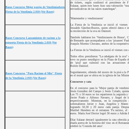
de tickets, según confirmó el presidente de
Salazar, quien este lunes hizo una valoración "mu
Bases Concurso Mejor pareja de Vendimiadores
reivindicativas de las raíces manchegas".
Fiesta de la Vendimia 2.010 (Ver Bases)
'Mantenedor y vendimiaores'
La Fiesta de la Vendimia se inició el viernes
Jesualdo Sánchez-Bustos, quien ofreció datos e i
la recolección de la uva en Daimiel.
También hablaron los 'Vendimiaores de Honor', 
Bases Concurso Lanzamiento de racimo a la
de Bernardo que acompañaron a los 'pisaores' Pau
espuerta Fiesta de la Vendimia 2.010 (Ver
Joaquín Moreno Chocano, ambos de la cooperativ
Bases)
La Fiestas de la Vendimia se inició el viernes con 
Todos ellos presidieron "La cabalgata de la uva"
tuvo su punto neurálgico en la Plaza de España 
de 'pisá' que culminó con las actuaciones de
Bolote Daimiel.
Seguidamente, ofrenda del mosto de la pisá a la P
Bases Concurso "Para Racimo el Mio" Fiesta
en el mural que se ubica en la iglesia de las Mínim
de la Vendimia 2.010 (Ver Bases)
Concursos y cata
En el concurso para la 'Mejor pareja de vendimia
Jesús González del Campo y Jesús Colado, quien
Los 75 y 50 euros se los repartieron la segunda y 
Javier Prado y Alfonso Navarro; y Ángel de 
respectivamente. Mientras, en la competición 
sobresalieron Javier y Juan, Angelita y Mate
logrando 50,30 y 20 euros cada pareja. Desp
Maribel Heredero en el certamen 'Pa racimo, el
euros. María José Doctor logró 30 euros y Adrián
Díaz Salazar destacó igualmente la cata ofrecida
charla acerca de la historia del vino en el Restau
celebró la 'Comida del amo'.