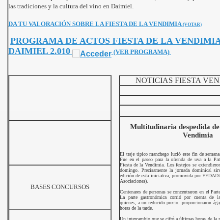
las tradiciones y la cultura del vino en Daimiel.
DA TU VALORACIÓN SOBRE LA FIESTA DE LA VENDIMIA
(VOTAR)
PROGRAMA DE ACTOS FIESTA DE LA VENDIMI
DAIMIEL 2.010
(VER PROGRAMA)
s 2010
NOTICIAS FIESTA VEN
10
Multitudinaria despedida de 
Vendimia
 2010
El traje típico manchego lució este fin de semana 
Fue en el paseo para la ofrenda de uva a la Pa
Fiesta de la Vendimia. Los festejos se extendieron
domingo. Precisamente la jornada dominical sirvi
edición de esta iniciativa, promovida por FEDAD
Asociaciones).
BASES CONCURSOS
Centenares de personas se concentraron en el Parte
La parte gastronómica corrió por cuenta de las
quienes, a un reducido precio, proporcionaron ág
horas de la tarde.
Un intercambio que se cifró a últimas horas de la 