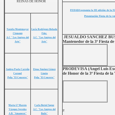
REINAS DE HONOR
FEDADA presenta la III edición de la Fi
Presentación Fiesta de la
ve
Natalia Montemayor
Lucía Rodríguez-Bobada
Clemente
Fdez.
JESUALDO SANCHEZ BU
A.C." Los Amigos del
A.C. "Los Amigos del
Mantenedor de la 3ª Fiesta de
Arte"
Arte"
PRODEVISA (Angel Luis Exoj
Andrea Paola Carreño
Elena Jiménez Gómez
de Honor de la 3ª Fiesta de la
Coronel
Limón
Peña "El Cencerro"
Peña "El Cencerro"
Marta Gª Maroto
Carla Bertol Sugue
Vázquez Agredos
A.C. "Los Amigos del
P.
A.B. "Amanecer"
Baile"