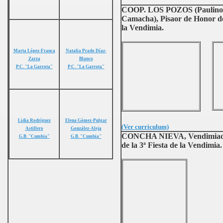
COOP. LOS POZOS (Paulino G
Camacha), Pisaor de Honor de 
la Vendimia.
Marta López-Franca
Natalia Prado Díaz-
Zarza
Blanco
P.C. "La Garrota"
P.C. "La Garrota"
Lidia Rodríguez
Elena Gómez-Pulgar
(Ver curriculum)
Astillero
González-Aleja
CONCHA NIEVA, Vendimiad
G.B. "Cumbia"
G.B. "Cumbia"
de la 3ª Fiesta de la Vendimia.