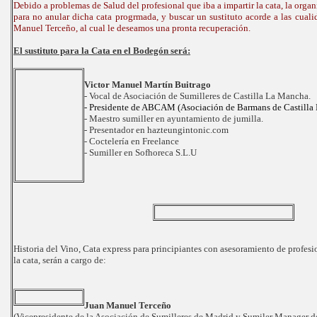
Debido a problemas de Salud del profesional que iba a impartir la cata, la organi
para no anular dicha cata progrmada, y buscar un sustituto acorde a las cualid
Manuel Terceño, al cual le deseamos una pronta recuperación.
El sustituto para la Cata en el Bodegón será:
Victor Manuel Martín Buitrago
- Vocal de Asociación de Sumilleres de Castilla La Mancha.
- Presidente de ABCAM (Asociación de Barmans de Castilla
- Maestro sumiller
en
ayuntamiento de jumilla.
- Presentador
en
hazteungintonic.com
- Coctelería
en
Freelance
- Sumiller
en
Sofhoreca S.L.U
Historia del Vino, Cata express para principiantes con asesoramiento de profesio
la cata, serán a cargo de:
Juan Manuel Terceño
(Vicepresidente de la Asociación de Sumilleres de Madrid y Sumiler Manager 