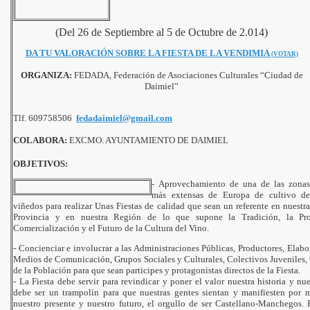
(Del 26 de Septiembre al 5 de Octubre de 2.014)
DA TU VALORACIÓN SOBRE LA FIESTA DE LA VENDIMIA
(VOTAR)
ORGANIZA:
FEDADA, Federación de Asociaciones Culturales “Ciudad de
Daimiel”
Tlf. 609758506
fedadaimiel@gmail.com
COLABORA:
EXCMO. AYUNTAMIENTO DE DAIMIEL
OBJETIVOS:
-
Aprovechamiento de una de las zonas
más extensas de Europa de cultivo de
viñedos para realizar
Unas Fiestas de calidad que sean un referente en nuestra
Provincia y en nuestra Región de lo que supone la Tradición, la Prod
Comercialización y el Futuro de la Cultura del Vino.
-
Concienciar e involucrar a las Administraciones Públicas, Productores, Elabo
Medios de Comunicación, Grupos Sociales y Culturales, Colectivos Juveniles,
de la Población para que sean participes y protagonistas directos de la Fiesta.
-
La Fiesta debe servir para revindicar y poner el valor nuestra historia y nue
debe ser un trampolín para que nuestras gentes sientan y manifiesten por 
nuestro presente y nuestro futuro, el orgullo de ser Castellano-Manchegos. 