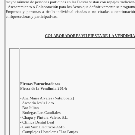
mayor número de personas participes en las Fiestas vistan con ropajes tradiciona
014
-
Asesoramiento o Colaboración para los Actos que definitivamente se programen
Empresas y personas a titulo individual citadas o no citadas a continuación
enriquecedoras y participativas.
2014
COLABORADORES VII FIESTA DE LA VENDIMIA 
Firmas Patrocinadoras
Fiesta de la Vendimia 2014:
- Ana María Alvarez (Naturópata)
- Asesoría Jesús Loro
- Bar Julian
- Bodegas Los Candiales
- Chapa y Pintura Valero, S.L.
- Clinica Dental Leal
- Com.Sum.Electricos AMS
- Complejos Hosteleros "Las Brujas"
- Distribuciones Manchegas Galiana