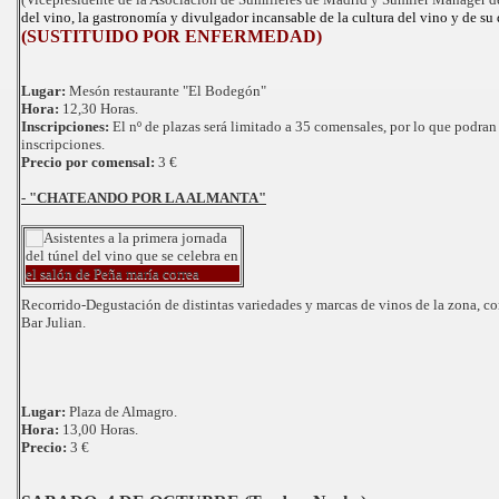
del vino, la gastronomía y divulgador incansable de la cultura del vino y de su d
(SUSTITUIDO POR ENFERMEDAD)
Lugar:
Mesón restaurante "El Bodegón"
Hora:
12,30 Horas.
Inscripciones:
El nº de plazas será limitado a 35 comensales, por lo que podran 
inscripciones.
Precio por comensal:
3 €
- "CHATEANDO POR LA ALMANTA"
Recorrido-Degustación de distintas variedades y marcas de vinos de la zona, co
Bar Julian.
Lugar:
Plaza de Almagro.
Hora:
13,00 Horas.
Precio:
3 €