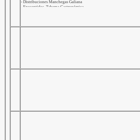
- Enosentidos, Taberna Gastronómica
- Framarco, S.L.
- Frankfurt "La Llesca"
- Granja Avícola José Moreno
- Imprenta Vic
- Materias Construc. Futorr, SLU
- MDS Sum. Industriales
- Metálicas Ferroal
- Metálicas Loaisa
- Motos Daimiel
- Panadería-Bollería Astilleros
- Viveros Tamarix
Gracias a todos por vuestra Ayuda
.