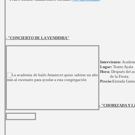
- "CONCIERTO DE LA VENDIMIA"
Intervienen:
Academi
Lugar:
Teatro Ayala
Hora:
Después del ac
de la Fiesta.
Precio:
Entrada Gratu
- "CHORIZADA Y 