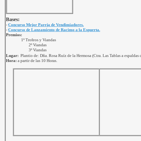
Bases:
-
Concurso Mejor Pareja de Vendimiadores.
-
Concurso de Lanzamiento de Racimo a la Espuerta.
Premios:
1º Trofeos y Viandas
2º Viandas
3º Viandas
Lugar:
Plantio de: Dña. Rosa Ruíz de la Hermosa (Ctra. Las Tablas a espaldas 
Hora:
a partir de las 10 Horas.