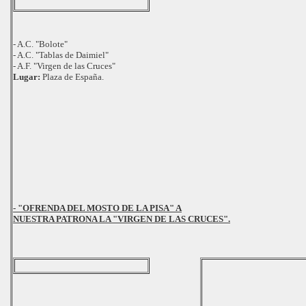
- A.C. "Bolote"
- A.C. "Tablas de Daimiel"
- A.F. "Virgen de las Cruces"
Lugar:
Plaza de España.
- "OFRENDA DEL MOSTO DE LA PISA" A
NUESTRA PATRONA LA "VIRGEN DE LAS CRUCES".