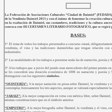
La Federación de Asociaciones Culturales “Ciudad de Daimiel” (FEDADA),
de la Vendimia Daimiel 2013 y con el ánimo de fomentar la creación cultural
en la exaltación de Daimiel, sus costumbres, tradiciones y la cultura ances
convoca este III CERTAMEN LITERARIO-FOTOGRAFICO, que se regirá por
BASES:
1ª. El tema de todos los trabajos presentados a concurso estará, obligatoriamen
vendimia, el vino y las tradiciones daimieleñas que tengan relación con e
industriales.
2ª. Las modalidades de los trabajos a presentar serán las de narración, poesía y f
3ª. A los trabajos que a juicio del jurado sean merecedores del primer premio e
se les concederá una dotación económica de 100€ en narración y poesía y 
distinguirse con los siguientes
símbolos.
“QUINTERÍA”:
A la mejor narración en prosa sobre Daimiel, la vendimia y e
contemplar, forzosamente los tres aspectos, aunque se valorará especialmente l
13
“JARAIZ”:
A la mejor composición en verso con métrica libre, sobre Daimiel, 
mismas consideraciones que en el símbolo anterior.
“EMPOTRO”:
A la mejor fotografía sobre Daimiel, la vendimia y el vino, c
que en los símbolos anteriores.