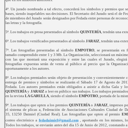
4ª. Un jurado nombrado a tal efecto, concederá los símbolos y premios que s
bases, siendo inapelables sus decisiones. El Secretario del Jurado será el de Fe
de miembros del Jurado serán designados por Fedada entre personas de recono
las letras y la fotografía.
5ª. Los trabajos en prosa presentados al símbolo
QUINTERÍA
, tendrán una ext
6ª. Los trabajos versificados presentados al símbolo
JARAIZ
, tendrán una ext
7ª. Las fotografías presentadas al símbolo
EMPOTRO
, se presentarán en 
tamaño comprendido entre 1 y 3 Mb. La Organización, seleccionará un máximo de
con las que montará una exposición y entre las cuales el Jurado, elegirá
fotografías expuestas serán de venta al público al precio que la Organiza
oportunamente a los autores.
8ª. Los trabajos premiados serán objeto de presentación y convenientemente 
entrega de premios y símbolos se realizarán el Sábado 17 de Agosto de 201
Fedada. Los autores premiados están obligados a asistir a dicha Gala y l
QUINTERÍA
y
JARAIZ
a leer en público sus trabajos. Los trabajos premiado
en la revista
LA GARULLA
, siendo el símbolo
EMPOTRO
, portada de la mis
9ª. Los trabajos que opten a los premios
QUINTERÍA
o
JARAIZ
, impresos po
el sistema de plicas a, Federación de Asociaciones Culturales Ciudad de Da
35, 13250 Daimiel (Ciudad Real). Las fotografías que opten al premio
EM
correo electrónico a
fedadaimiel@gmail.com
, aportando en los mismos, los
Todos los trabajos, se enviarán antes del día 15 de Junio de 2012, constando a