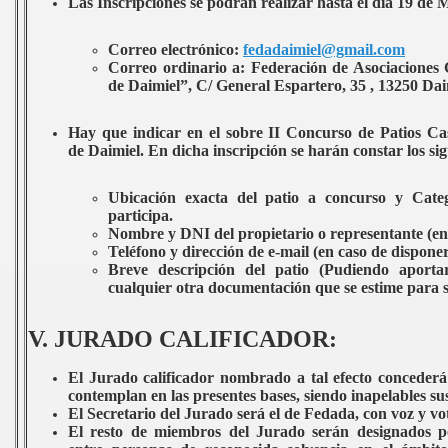
Las Inscripciones se podrán realizar hasta el día 19 de
Correo electrónico:
fedadaimiel@gmail.com
Correo ordinario a: Federación de Asociaciones
de Daimiel”, C/ General Espartero, 35 , 13250 Dai
Hay que indicar en el sobre II Concurso de Patios C
de Daimiel. En dicha inscripción se harán constar los sig
Ubicación exacta del patio a concurso y Cate
participa.
Nombre y DNI del propietario o representante
(en
Teléfono y dirección de e-mail (en caso de disponer
Breve descripción del patio
(Pudiendo aportar
cualquier otra documentación que se estime para s
V. JURADO CALIFICADOR:
El Jurado calificador nombrado a tal efecto concederá
contemplan en las presentes bases, siendo inapelables sus
El Secretario del Jurado será el de Fedada, con voz y vo
El resto de miembros del Jurado serán designados p