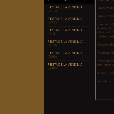
FIESTA DE LA VENDIMIA
- Maestro de
(2013)
- Maestro Na
FIESTA DE LA VENDIMIA
(2012)
- Laguardia 
- Cañizo (Z
FIESTA DE LA VENDIMIA
- Daimiel (
(2011)
transformarí
FIESTA DE LA VENDIMIA
- Licenciado
(2010)
- Concejal d
FIESTA DE LA VENDIMIA
(2009)
- Profesor 
1992 hasta s
FIESTA DE LA VENDIMIA
(2008)
- Casado, pad
- Residente