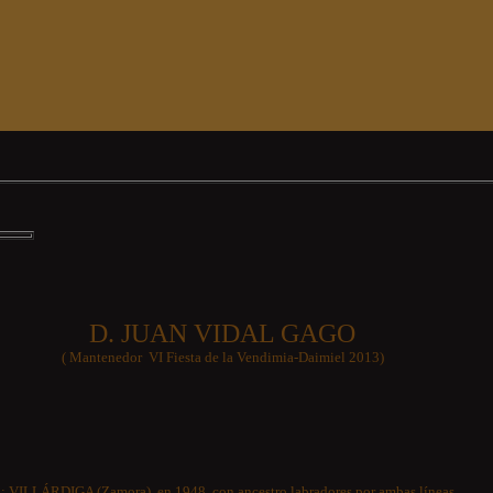
D. JUAN VIDAL GAGO
( Mantenedor VI Fiesta de la Vendimia-Daimiel 2013)
: VILLÁRDIGA (Zamora), en 1948, con ancestro labradores por ambas líneas.