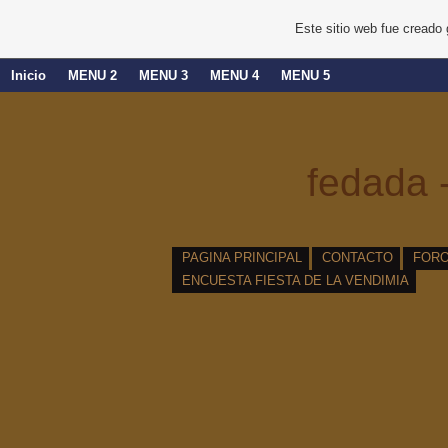
Este sitio web fue creado
Inicio
MENU 2
MENU 3
MENU 4
MENU 5
fedada -
PAGINA PRINCIPAL
CONTACTO
FOR
ENCUESTA FIESTA DE LA VENDIMIA