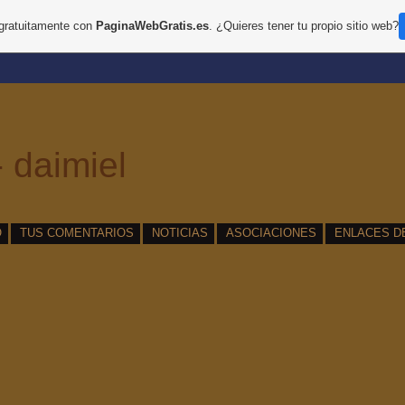
 gratuitamente con
PaginaWebGratis.es
. ¿Quieres tener tu propio sitio web?
 daimiel
O
TUS COMENTARIOS
NOTICIAS
ASOCIACIONES
ENLACES D