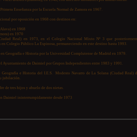
 Primera Enseñanza por la Escuela Normal de Zamora en 1967.
cional por oposición en 1968 con destinos en:
(Alava) en 1968
amora) en 1970
Ciudad Real) en 1973, en el Colegio Nacional Mixto Nº 3 que posteriormen
a en Colegio Público La Espinosa, permaneciendo en este destino hasta 1993.
 en Geografía e Historia por la Universidad Complutense de Madrid en 1979.
el Ayuntamiento de Daimiel por Grupos Independientes entre 1983 y 1991.
de Geografía e Historia del I.E.S. Modesto Navarro de La Solana (Ciudad Real) 
u jubilación.
re de tres hijos y abuelo de dos nietas.
 en Daimiel ininterrumpidamente desde 1973