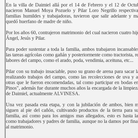
En la villa de Daimiel allá por el 14 de Febrero y el 12 de Octu
nacieron Manuel Moya Pozuelo y Pilar Loro Negrillo respectiv
familias humildes y trabajadoras, tuvieron que salir adelante y 
quedó huerfano de madre de niño.
Por los años 60, contrajeron matrimonio del cual nacieron cuatro hi
Ángel, Jesús y Pilar.
Para poder sustentar a toda la familia, ambos trabajaron incansab
las tareas agrícolas como gañán y posteriormente como tractorista, r
labores del campo, como el arado, poda, vendimia, aceituna, etc...
Pilar con su trabajo insaciable, puso su grano de arena para sacar l
realizando trabajos del campo, como las recolecciones de uva y a
otras que le fueron encomendadas, tal como participar en bodas e
Pinos", además fue durante muchos años la encargada de la limpiez
de Daimiel, actualmente ALVINESA.
Una vez pasada esta etapa, y con la jubilación de ambos, bien m
siguen al pie del cañón, cultivando productos de la tierra para s
familia, así como para los amigos mas allegados, esto es hasta la
13
como trabajadores y padres de familia, aunque no la damos por fin
al matrimonio.