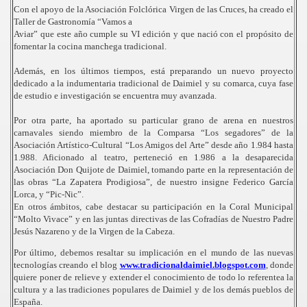
Con el apoyo de la Asociación Folclórica Virgen de las Cruces, ha creado el
Taller de Gastronomía “Vamos a
Aviar” que este año cumple su VI edición y que nació con el propósito de
fomentar la cocina manchega tradicional.
Además, en los últimos tiempos, está preparando un nuevo proyecto
dedicado a la indumentaria tradicional de Daimiel y su comarca, cuya fase
de estudio e investigación se encuentra muy avanzada.
Por otra parte, ha aportado su particular grano de arena en nuestros
carnavales siendo miembro de la Comparsa “Los segadores” de la
Asociación Artístico-Cultural “Los Amigos del Arte” desde año 1.984 hasta
1.988. Aficionado al teatro, perteneció en 1.986 a la desaparecida
Asociación Don Quijote de Daimiel, tomando parte en la representación de
las obras “La Zapatera Prodigiosa”, de nuestro insigne Federico García
Lorca, y “Pic-Nic”.
En otros ámbitos, cabe destacar su participación en la Coral Municipal
“Molto Vivace” y en las juntas directivas de las Cofradías de Nuestro Padre
Jesús Nazareno y de la Virgen de la Cabeza.
Por último, debemos resaltar su implicación en el mundo de las nuevas
tecnologías creando el blog
www.tradicionaldaimiel.blogspot.com
, donde
quiere poner de relieve y extender el conocimiento de todo lo referentea la
cultura y a las tradiciones populares de Daimiel y de los demás pueblos de
España.