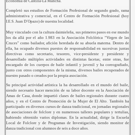
Economía de Castilla-La Mancha.
Completó sus estudios de Formación Profesional de segundo grado, rama
administrativa y comercial, en el Centro de Formación Profesional (hoy
I.E.S. Juan D´Opazo) de nuestra localidad.
Muy vinculado con la cultura daimieleña, sus primeros pasos en ese mundo
los da allá por el año 1.983 en la Asociación Folclórica “Virgen de las
Cruces” como bailador, afición heredada de su abuela materna. Dentro de
ella, ha ocupado diversos puestos de responsabilidad en sucesivas juntas
directivas como secretario, tesorero, vice-presidente y presidente y
desarrollado múltiples actividades en distintas facetas; entre otras, fue
encargado de los cuerpos de baile infantil y juvenil y ha coreografiado,
junto con otros componentes de la misma, diversos bailes recuperados de
nuestro pasado o creados por la propia asociación.
Su principal actividad artística la ha desarrollado en el mundo del baile,
siendo necesario hacer mención de su labor docente en la Asociación de
Amas de Casa, donde impartió clases de bailes regionales durante cuatro
años, y en el Centro de Promoción de la Mujer de El Alto. También ha
participado en diversos cursos de danza tradicional, en jornadas regionales
de asociaciones de folclore y en numerosos talleres populares y tertulias,
habiendo obtenido varios diplomas. En la actualidad, dirige la Escuela
Local de Folclore y de Programas de Investigación, siendo monitor de
danza tradicional con alumnos de seis a doce años.