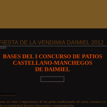
FIESTA DE LA VENDIMIA DAIMIEL 2012
BASES DEL I CONCURSO DE PATIOS
CASTELLANO-MANCHEGOS
DE DAIMIEL
OBJETIVO:
esta en valor e importancia de los patios tradicionales de casas, casonas y/o
to su antigüedad, historia, buen gusto y ornamentación.