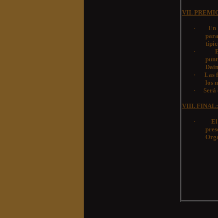
VII. PREMI
·
En 
para
típic
·
punt
Daim
·
Las 
los 
·
Será 
VIII. FINAL:
·
El
pres
Orga