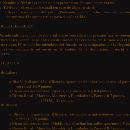
o
Nombre y DNI del propietario o representante (en caso de ser varios)
o
Teléfono y dirección de e.mail (en caso de disponer de el)
o
Breve descripción del patio (Pudiendo aportar fotos, historial o cua
documentación que se estime para su valoración)
ADO CALIFICADOR:
Jurado calificador nombrado a tal efecto concederá los premios que se conte
entes bases, siendo inapelables sus decisiones. El Secretario del Jurado será e
voz y voto. El resto de los miembros del Jurado serán designados por la Organi
onas de reconocida solvencia en el ámbito de la decoración, historia y
lares.
IFICACIÓN:
 de Labor:
o
Diseño y disposición: (Historia, Aposentos de labor con acceso al pati
corrales) 0-10 puntos.
o
Elementos decorativos: (Aperos, carruajes, útiles) 0-8 puntos.
o
Diseño floral: (Macetas, Maceteros, Enredaderas, Parras) 0-7 puntos.
TOTAL 25 puntos.
 de Recreo:
o
Diseño y disposición: (Historia, elementos arquitectónicos que per
tiempo) 0-10 puntos.
o
Elementos decorativos: (Mobiliario, distribución, útiles, adornos) 0-8 pu
o
Diseño floral: (Macetas, Maceteros, Enredaderas, Parras) 0-7 puntos.