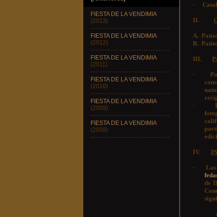
·
Catal
FIESTA DE LA VENDIMIA
II.
(2013)
A.
Patio
FIESTA DE LA VENDIMIA
(2012)
B.
Patio
FIESTA DE LA VENDIMIA
III.
P
(2011)
·
Po
FIESTA DE LA VENDIMIA
cons
(2010)
natu
reci
FIESTA DE LA VENDIMIA
·
(2009)
foto
cali
FIESTA DE LA VENDIMIA
part
(2008)
edic
IV.
I
·
Las 
feda
de D
Conc
sigu