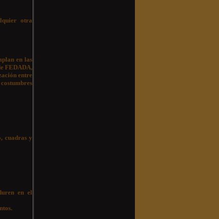
lquier otra
mplan en las
l de FEDADA,
zación entre
 costumbres
o, cuadras y
duren en el
ntos.