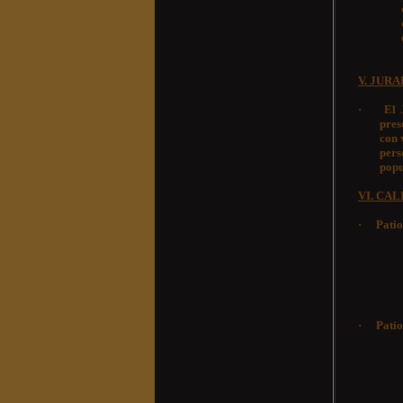
V. JUR
·
El 
pres
con 
pers
popu
VI. CAL
·
Patio
·
Patio