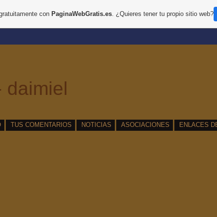
 gratuitamente con
PaginaWebGratis.es
. ¿Quieres tener tu propio sitio web?
 daimiel
O
TUS COMENTARIOS
NOTICIAS
ASOCIACIONES
ENLACES D