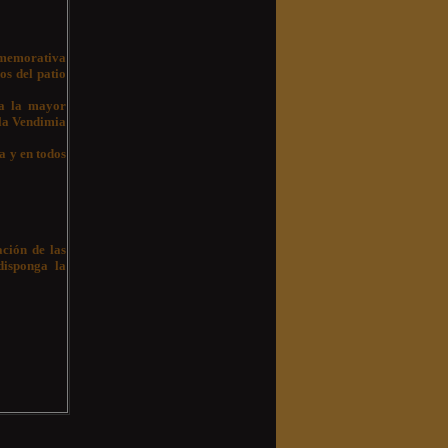
nmemorativa
os del patio
ga la mayor
 la Vendimia
a y en todos
ación de las
disponga la