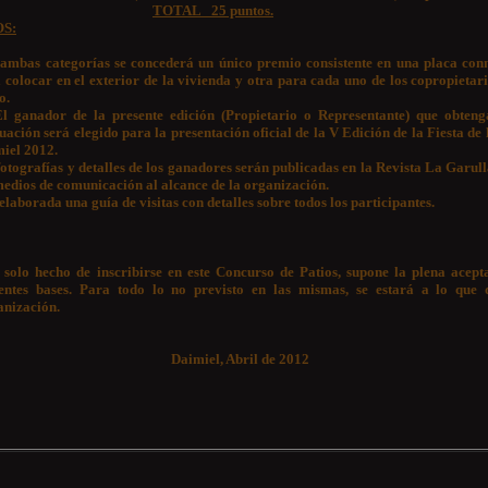
TOTAL 25 puntos.
OS:
ambas categorías se concederá un único premio consistente en una placa co
 colocar en el exterior de la vivienda y otra para cada uno de los copropietari
o.
El ganador de la presente edición (Propietario o Representante) que obten
uación será elegido para la presentación oficial de la V Edición de la Fiesta de
iel 2012.
fotografías y detalles de los ganadores serán publicadas en la Revista La Garull
medios de comunicación al alcance de la organización.
elaborada una guía de visitas con detalles sobre todos los participantes.
 solo hecho de inscribirse en este Concurso de Patios, supone la plena acept
entes bases. Para todo lo no previsto en las mismas, se estará a lo que 
nización.
Daimiel, Abril de 2012