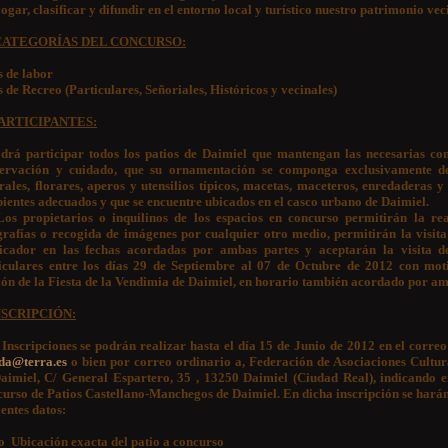
ogar, clasificar y difundir en el entorno local y turístico nuestro patrimonio vec
CATEGORÍAS DEL CONCURSO:
s de labor
s de Recreo (Particulares, Señoriales, Históricos y vecinales)
ARTICIPANTES:
drá participar todos los patios de Daimiel que mantengan las necesarias con
ervación y cuidado, que su ornamentación se componga exclusivamente d
rales, florares, aperos y utensilios típicos, macetas, maceteros, enredaderas y
pientes adecuados y que se encuentre ubicados en el casco urbano de Daimiel.
Los propietarios o inquilinos de los espacios en concurso permitirán la rea
grafías o recogida de imágenes por cualquier otro medio, permitirán la visit
ficador en las fechas acordadas por ambas partes y aceptarán la visita d
iculares entre los días 29 de Septiembre al 07 de Octubre de 2012 con mot
ión de la Fiesta de la Vendimia de Daimiel, en horario también acordado por am
NSCRIPCIÓN:
Inscripciones se podrán realizar hasta el día 15 de Junio de 2012 en el correo
da@terra.es
o bien por correo ordinario a, Federación de Asociaciones Cultu
aimiel, C/ General Espartero, 35 , 13250 Daimiel (Ciudad Real), indicando e
urso de Patios Castellano-Manchegos de Daimiel. En dicha inscripción se harán
ientes datos:
o
Ubicación exacta del patio a concurso