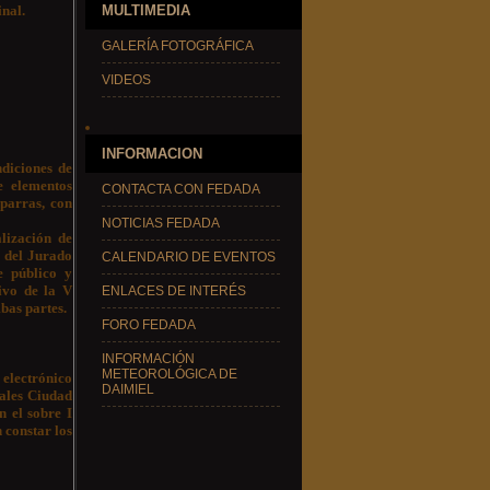
inal.
MULTIMEDIA
GALERÍA FOTOGRÁFICA
VIDEOS
INFORMACION
diciones de
e elementos
CONTACTA CON FEDADA
 parras, con
NOTICIAS FEDADA
lización de
a del Jurado
CALENDARIO DE EVENTOS
e público y
ivo de la V
ENLACES DE INTERÉS
bas partes.
FORO FEDADA
INFORMACIÓN
METEOROLÓGICA DE
 electrónico
DAIMIEL
rales Ciudad
n el sobre I
 constar los