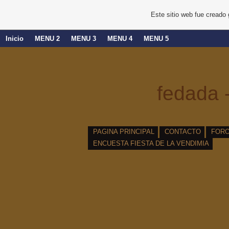
Este sitio web fue creado
Inicio
MENU 2
MENU 3
MENU 4
MENU 5
fedada -
PAGINA PRINCIPAL
CONTACTO
FOR
ENCUESTA FIESTA DE LA VENDIMIA