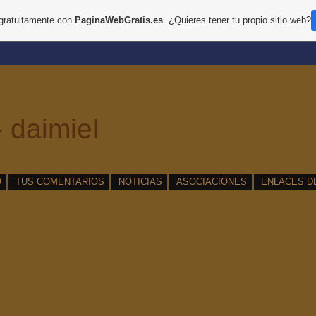
 gratuitamente con
PaginaWebGratis.es
. ¿Quieres tener tu propio sitio web?
 daimiel
O
TUS COMENTARIOS
NOTICIAS
ASOCIACIONES
ENLACES D