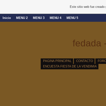
Este sitio web fue creado
Inicio
MENU 2
MENU 3
MENU 4
MENU 5
fedada -
PAGINA PRINCIPAL
CONTACTO
FOR
ENCUESTA FIESTA DE LA VENDIMIA